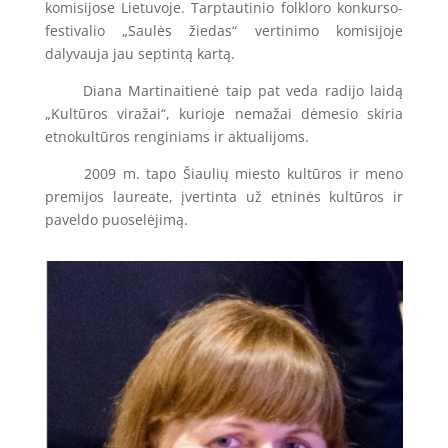
komisijose Lietuvoje. Tarptautinio folkloro konkurso-
festivalio „Saulės žiedas“ vertinimo komisijoje
dalyvauja jau septintą kartą.
Diana Martinaitienė taip pat veda radijo laidą
„Kultūros viražai“, kurioje nemažai dėmesio skiria
etnokultūros renginiams ir aktualijoms.
2009 m. tapo Šiaulių miesto kultūros ir meno
premijos laureate, įvertinta už etninės kultūros ir
paveldo puoselėjimą.