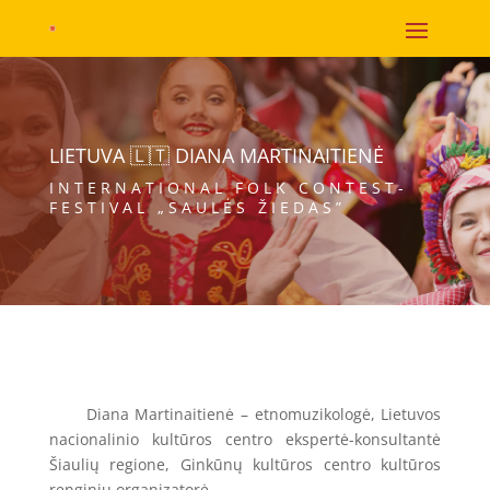
LIETUVA 🇱🇹 DIANA MARTINAITIENĖ
INTERNATIONAL FOLK CONTEST-
FESTIVAL „SAULĖS ŽIEDAS”
Diana Martinaitienė – etnomuzikologė, Lietuvos
nacionalinio kultūros centro ekspertė-konsultantė
Šiaulių regione, Ginkūnų kultūros centro kultūros
renginių organizatorė.