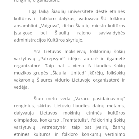
Ilgą laiką Šiaulių universitete dėstė etninės
kultūros ir folkloro dalykus, vadovavo ŠU folkloro
ansambliui „Vaiguva“, dirbo Šiaulių miesto kultūros
įstaigose bei Šiaulių rajono savivaldybės
administracijos Kultūros skyriuje.
Yra Lietuvos moksleivių folklorinių šokių
varžytuvių „Patrepsynė“ idėjos autorė ir ilgametė
organizatorė. Taip pat – viena iš liaudies šokių
muzikos grupės „Šiauliai United“ įkūrėjų, folkšokių
vakaronių Šiaurės vidurio Lietuvoje organizatorė ir
vedėja.
Šiuo metu veda „Vakaro pasidainavimų“
renginius, skirtus Lietuvių liaudies dainų metams,
dalyvauja Lietuvos mokinių etninės kultūros
olimpiados, konkurso „Tramtatulis“, folklorinių šokių
varžytuvių „Patrepsynė“, taip pat įvairių žanrų
etninės kultūros ir folkloro konkursų vertinimo