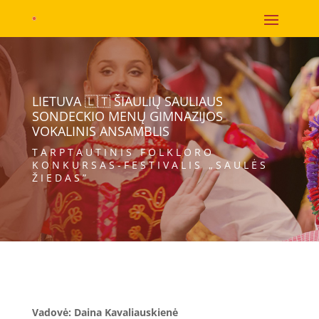
LIETUVA 🇱🇹 ŠIAULIŲ SAULIAUS
SONDECKIO MENŲ GIMNAZIJOS
VOKALINIS ANSAMBLIS
TARPTAUTINIS FOLKLORO
KONKURSAS-FESTIVALIS „SAULĖS
ŽIEDAS”
Vadovė: Daina Kavaliauskienė