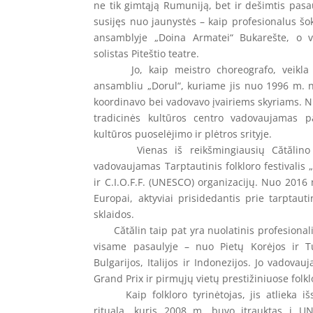
ne tik gimtąją Rumuniją, bet ir dešimtis pasau
susijęs nuo jaunystės – kaip profesionalus šo
ansamblyje „Doina Armatei“ Bukarešte, o vė
solistas Piteštio teatre.
Jo, kaip meistro choreografo, veikla gla
ansambliu „Dorul“, kuriame jis nuo 1996 m. ne
koordinavo bei vadovavo įvairiems skyriams. N
tradicinės kultūros centro vadovaujamas pa
kultūros puoselėjimo ir plėtros srityje.
Vienas iš reikšmingiausių Cătălino p
vadovaujamas Tarptautinis folkloro festivalis „C
ir C.I.O.F.F. (UNESCO) organizacijų. Nuo 2016 m
Europai, aktyviai prisidedantis prie tarptaut
sklaidos.
Cătălin taip pat yra nuolatinis profesionalių
visame pasaulyje – nuo Pietų Korėjos ir Turk
Bulgarijos, Italijos ir Indonezijos. Jo vadov
Grand Prix ir pirmųjų vietų prestižiniuose folkl
Kaip folkloro tyrinėtojas, jis atlieka išs
ritualą, kuris 2008 m. buvo įtrauktas į U