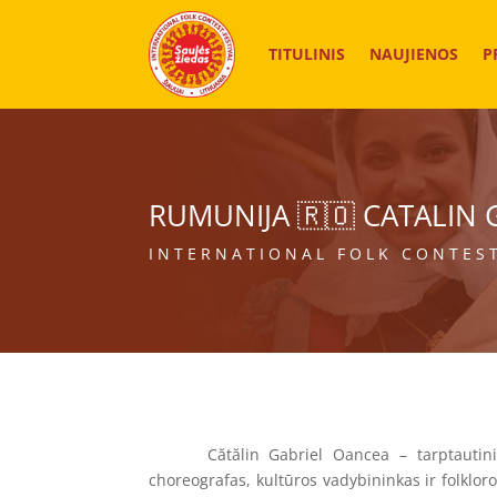
TITULINIS
NAUJIENOS
P
RUMUNIJA 🇷🇴 CATALIN
INTERNATIONAL FOLK CONTEST
Cătălin Gabriel Oancea – tarptautiniu
choreografas, kultūros vadybininkas ir folkloro