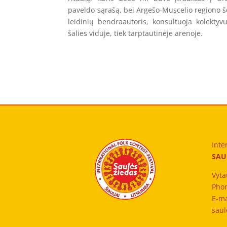
paveldo sąrašą, bei Argešo-Mușcelio regiono šoki
leidinių bendraautoris, konsultuoja kolektyv
šalies viduje, tiek tarptautinėje arenoje.
Inte
SAU
Vyta
Phon
E-ma
saul