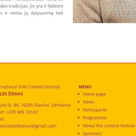
o tradicijas. Jis yra ir folkloro
us ir remia jų dalyvavimą tiek
rnational Folk Contest-Festival
MENU
LĖS ŽIEDAS
Home page
News
uto St. 84, 76285 Šiauliai, Lithuania
Participants
e: +370 685 33142
Programme
il:
About the contest-festival
esziedasfestival@gmail.com
Sponsors