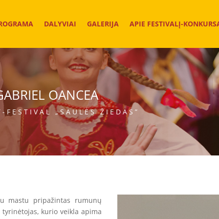
ROGRAMA
DALYVIAI
GALERIJA
APIE FESTIVALĮ-KONKURS
 GABRIEL OANCEA
-FESTIVAL „SAULĖS ŽIEDAS”
 mastu pripažintas rumunų
 tyrinėtojas, kurio veikla apima