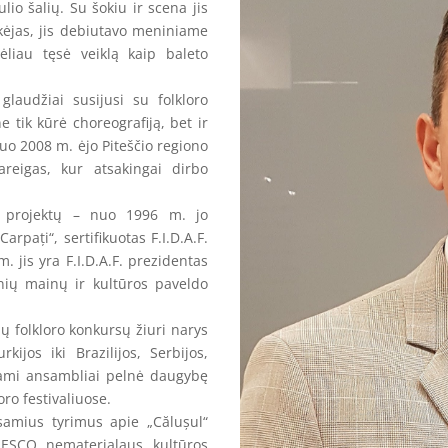
lio šalių. Su šokiu ir scena jis
kėjas, jis debiutavo meniniame
liau tęsė veiklą kaip baleto
udžiai susijusi su folkloro
 tik kūrė choreografiją, bet ir
uo 2008 m. ėjo Piteščio regiono
reigas, kur atsakingai dirbo
rojektų – nuo 1996 m. jo
arpați“, sertifikuotas F.I.D.A.F.
. jis yra F.I.D.A.F. prezidentas
inių mainų ir kultūros paveldo
 folkloro konkursų žiuri narys
ijos iki Brazilijos, Serbijos,
aujami ansambliai pelnė daugybę
oro festivaliuose.
amius tyrimus apie „Călușul“
NESCO nematerialaus kultūros