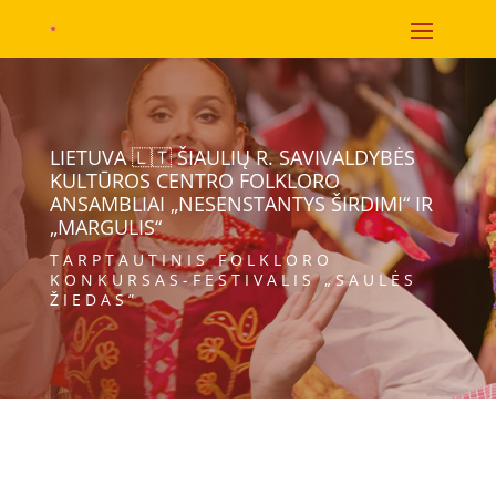
LIETUVA 🇱🇹 ŠIAULIŲ R. SAVIVALDYBĖS
KULTŪROS CENTRO FOLKLORO
ANSAMBLIAI „NESENSTANTYS ŠIRDIMI“ IR
„MARGULIS“
TARPTAUTINIS FOLKLORO
KONKURSAS-FESTIVALIS „SAULĖS
ŽIEDAS”