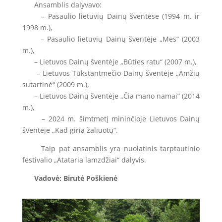
Ansamblis dalyvavo:
– Pasaulio lietuvių Dainų šventėse (1994 m. ir
1998 m.),
– Pasaulio lietuvių Dainų šventėje „Mes“ (2003
m.),
– Lietuvos Dainų šventėje „Būties ratu“ (2007 m.),
– Lietuvos Tūkstantmečio Dainų šventėje „Amžių
sutartinė“ (2009 m.),
– Lietuvos Dainų šventėje „Čia mano namai“ (2014
m.),
– 2024 m. šimtmetį mininčioje Lietuvos Dainų
šventėje „Kad giria žaliuotų“.
Taip pat ansamblis yra nuolatinis tarptautinio
festivalio „Atataria lamzdžiai“ dalyvis.
Vadovė: Birutė Poškienė