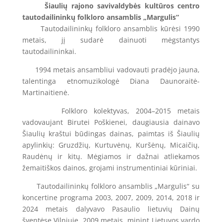
Šiaulių rajono savivaldybės kultūros centro
tautodailininkų folkloro ansamblis „Margulis“
Tautodailininkų folkloro ansamblis kūrėsi 1990
metais, jį sudarė dainuoti mėgstantys
tautodailininkai.
1994 metais ansambliui vadovauti pradėjo jauna,
talentinga etnomuzikologė Diana Daunoraitė-
Martinaitienė.
Folkloro kolektyvas, 2004–2015 metais
vadovaujant Birutei Poškienei, daugiausia dainavo
Šiaulių kraštui būdingas dainas, paimtas iš Šiaulių
apylinkių: Gruzdžių, Kurtuvėnų, Kuršėnų, Micaičių,
Raudėnų ir kitų. Mėgiamos ir dažnai atliekamos
žemaitiškos dainos, grojami instrumentiniai kūriniai.
Tautodailininkų folkloro ansamblis „Margulis“ su
koncertine programa 2003, 2007, 2009, 2014, 2018 ir
2024 metais dalyvavo Pasaulio lietuvių Dainų
šventėse Vilniuje. 2009 metais, minint Lietuvos vardo