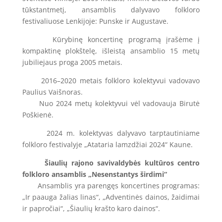
tūkstantmetį, ansamblis dalyvavo folkloro
festivaliuose Lenkijoje: Punske ir Augustave.
Kūrybinę koncertinę programą įrašėme į
kompaktinę plokštelę, išleistą ansamblio 15 metų
jubiliejaus proga 2005 metais.
2016–2020 metais folkloro kolektyvui vadovavo
Paulius Vaišnoras.
Nuo 2024 metų kolektyvui vėl vadovauja Birutė
Poškienė.
2024 m. kolektyvas dalyvavo tarptautiniame
folkloro festivalyje „Atataria lamzdžiai 2024“ Kaune.
Šiaulių rajono savivaldybės kultūros centro
folkloro ansamblis „Nesenstantys širdimi“
Ansamblis yra parengęs koncertines programas:
„Ir paauga žalias linas“, „Adventinės dainos, žaidimai
ir papročiai“, „Šiaulių krašto karo dainos“.