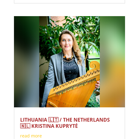
LITHUANIA 🇱🇹 / THE NETHERLANDS
🇳🇱 KRISTINA KUPRYTĖ
read more