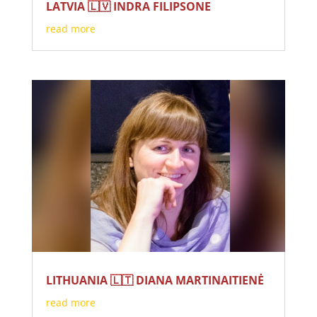
LATVIA 🇱🇻 INDRA FILIPSONE
read more
LITHUANIA 🇱🇹 DIANA MARTINAITIENĖ
read more