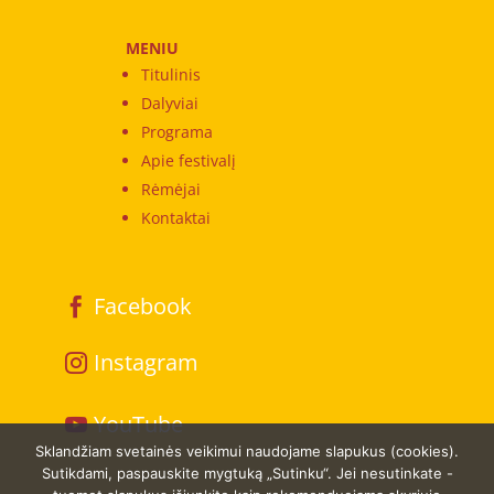
MENIU
Titulinis
Dalyviai
Programa
Apie festivalį
Rėmėjai
Kontaktai
Facebook
Instagram
YouTube
Sklandžiam svetainės veikimui naudojame slapukus (cookies).
Sutikdami, paspauskite mygtuką „Sutinku“. Jei nesutinkate -