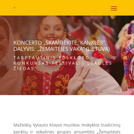
KONCERTO „SKAMBĖKITE, KANKLĖS“
DALYVIS: „ŽEMAITĖJĖS VAKA“ (LIETUVA)
TARPTAUTINIS FOLKLORO
KONKURSAS-FESTIVALIS „SAULĖS
ŽIEDAS”
Mažeikių Vytauto Klovos muzikos mokyklos tradicinių
kanklių ir vokalinės grupės ansamblis „Žemaitėjės