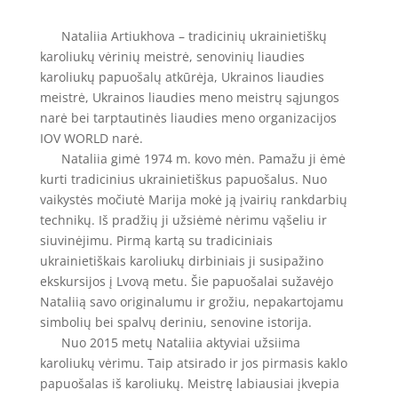
Nataliia Artiukhova – tradicinių ukrainietiškų
karoliukų vėrinių meistrė, senovinių liaudies
karoliukų papuošalų atkūrėja, Ukrainos liaudies
meistrė, Ukrainos liaudies meno meistrų sąjungos
narė bei tarptautinės liaudies meno organizacijos
IOV WORLD narė.
Nataliia gimė 1974 m. kovo mėn. Pamažu ji ėmė
kurti tradicinius ukrainietiškus papuošalus. Nuo
vaikystės močiutė Marija mokė ją įvairių rankdarbių
technikų. Iš pradžių ji užsiėmė nėrimu vąšeliu ir
siuvinėjimu. Pirmą kartą su tradiciniais
ukrainietiškais karoliukų dirbiniais ji susipažino
ekskursijos į Lvovą metu. Šie papuošalai sužavėjo
Nataliią savo originalumu ir grožiu, nepakartojamu
simbolių bei spalvų deriniu, senovine istorija.
Nuo 2015 metų Nataliia aktyviai užsiima
karoliukų vėrimu. Taip atsirado ir jos pirmasis kaklo
papuošalas iš karoliukų. Meistrę labiausiai įkvepia