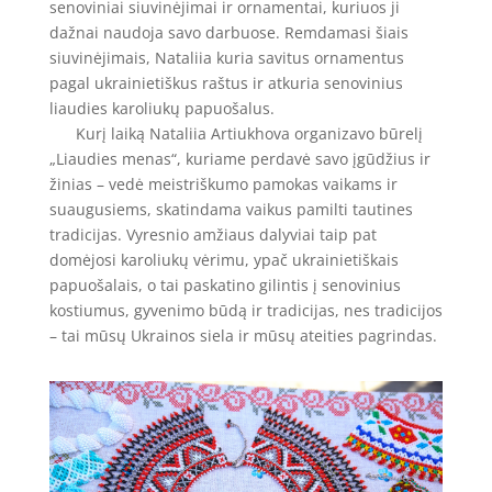
senoviniai siuvinėjimai ir ornamentai, kuriuos ji
dažnai naudoja savo darbuose. Remdamasi šiais
siuvinėjimais, Nataliia kuria savitus ornamentus
pagal ukrainietiškus raštus ir atkuria senovinius
liaudies karoliukų papuošalus.
Kurį laiką Nataliia Artiukhova organizavo būrelį
„Liaudies menas“, kuriame perdavė savo įgūdžius ir
žinias – vedė meistriškumo pamokas vaikams ir
suaugusiems, skatindama vaikus pamilti tautines
tradicijas. Vyresnio amžiaus dalyviai taip pat
domėjosi karoliukų vėrimu, ypač ukrainietiškais
papuošalais, o tai paskatino gilintis į senovinius
kostiumus, gyvenimo būdą ir tradicijas, nes tradicijos
– tai mūsų Ukrainos siela ir mūsų ateities pagrindas.