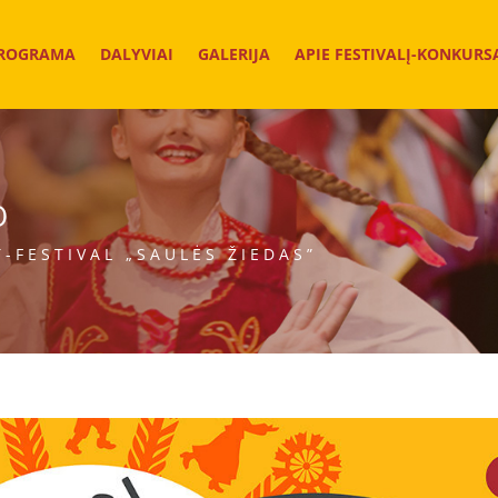
ROGRAMA
DALYVIAI
GALERIJA
APIE FESTIVALĮ-KONKURS
O
-FESTIVAL „SAULĖS ŽIEDAS”