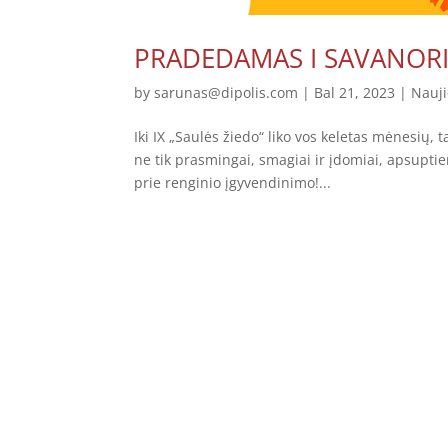
PRADEDAMAS I SAVANORI
by
sarunas@dipolis.com
|
Bal 21, 2023
|
Nauj
Iki IX „Saulės žiedo“ liko vos keletas mėnesių, 
ne tik prasmingai, smagiai ir įdomiai, apsuptie
prie renginio įgyvendinimo!...