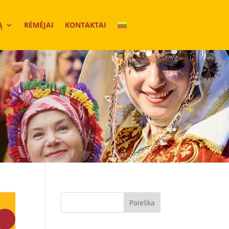
Ą
RĖMĖJAI
KONTAKTAI
Paieška