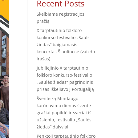
Recent Posts
Skelbiame registracijos
pražią
X tarptautinio folkloro
konkurso-festivalio „Sauls
žiedas“ baigiamasis
koncertas Šiauliuose (vaizdo
įrašas)
Jubiliejinio X tarptautinio
folkloro konkurso-festivalio
„Saulės žiedas“ pagrindinis
prizas iškeliavo į Portugaliją
Šventišką Mindaugo
karūnavimo dienos šventę
gražiai papildė ir svečiai iš
užsienio, festivalio „Saulės
žiedas“ dalyviai
Penktoji tarptautinio folkloro