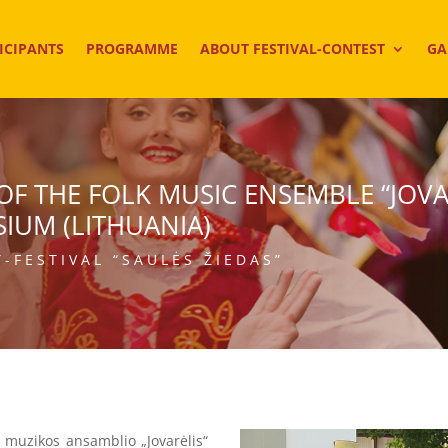
ICIPANTS
PROGRAMME
ABOUT FESTIVAL-CONTEST
GA
F THE FOLK MUSIC ENSEMBLE “JOVAR
IUM (LITHUANIA)
-FESTIVAL “SAULĖS ŽIEDAS”
 muzikos ansamblio „Jovarėlis“