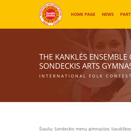
HOME PAGE
NEWS
PART
THE KANKLĖS ENSEMBLE O
SONDECKIS ARTS GYMNAS
INTERNATIONAL FOLK CONTEST
Šiaulių Sondeckio menų gimnazijos liaudiškos