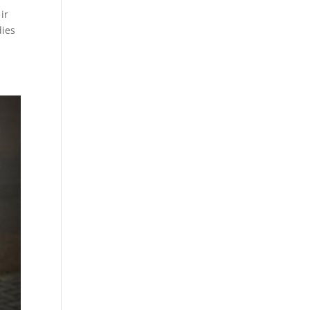
ir
dies