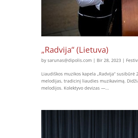
„Radvija“ (Lietuva)
by
sarunas@dipolis.com
|
Bir 28, 2023
|
Festiv
Liaudiškos muzikos kapela „Radvija“ susibūrė 2
melodijas, tradicinį liaudies muzikavimą. Didži
melodijos. Kolektyvo devizas —...