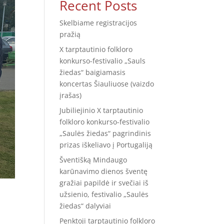
Recent Posts
Skelbiame registracijos
pražią
X tarptautinio folkloro
konkurso-festivalio „Sauls
žiedas“ baigiamasis
koncertas Šiauliuose (vaizdo
įrašas)
Jubiliejinio X tarptautinio
folkloro konkurso-festivalio
„Saulės žiedas“ pagrindinis
prizas iškeliavo į Portugaliją
Šventišką Mindaugo
karūnavimo dienos šventę
gražiai papildė ir svečiai iš
užsienio, festivalio „Saulės
žiedas“ dalyviai
Penktoji tarptautinio folkloro