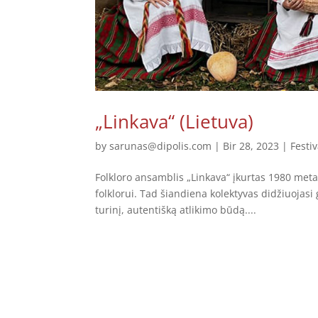
„Linkava“ (Lietuva)
by
sarunas@dipolis.com
|
Bir 28, 2023
|
Festiv
Folkloro ansamblis „Linkava“ įkurtas 1980 met
folklorui. Tad šiandiena kolektyvas didžiuojasi
turinį, autentišką atlikimo būdą....