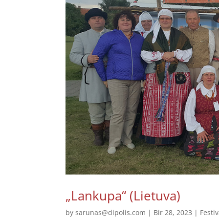
„Lankupa“ (Lietuva)
by
sarunas@dipolis.com
|
Bir 28, 2023
|
Festiv