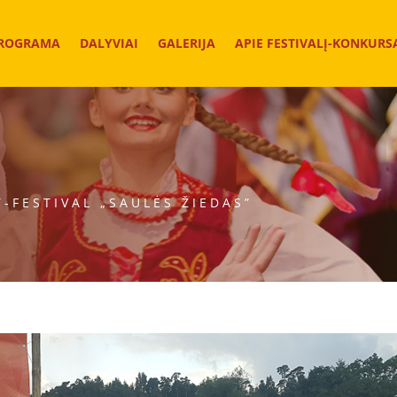
ROGRAMA
DALYVIAI
GALERIJA
APIE FESTIVALĮ-KONKURS
-FESTIVAL „SAULĖS ŽIEDAS”