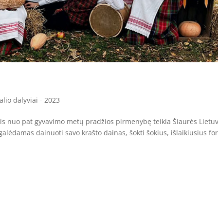
alio dalyviai - 2023
ais nuo pat gyvavimo metų pradžios pirmenybę teikia Šiaurės Lietu
 galėdamas dainuoti savo krašto dainas, šokti šokius, išlaikiusius fo