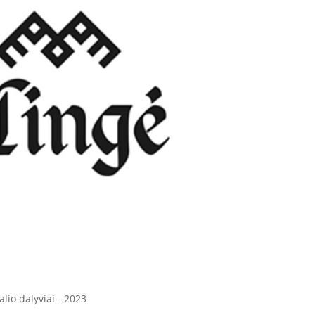
alio dalyviai - 2023