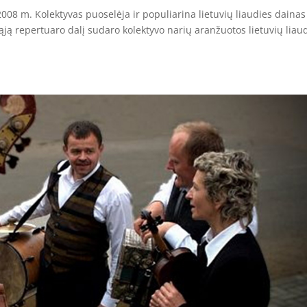
008 m. Kolektyvas puoselėja ir populiarina lietuvių liaudies dainas 
ąją repertuaro dalį sudaro kolektyvo narių aranžuotos lietuvių liau