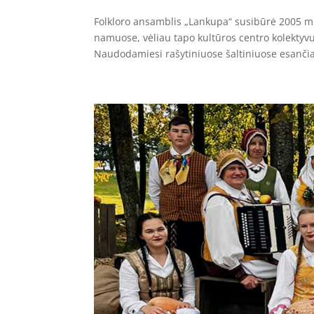
Folkloro ansamblis „Lankupa“ susibūrė 2005 m.
namuose, vėliau tapo kultūros centro kolektyv
Naudodamiesi rašytiniuose šaltiniuose esančia