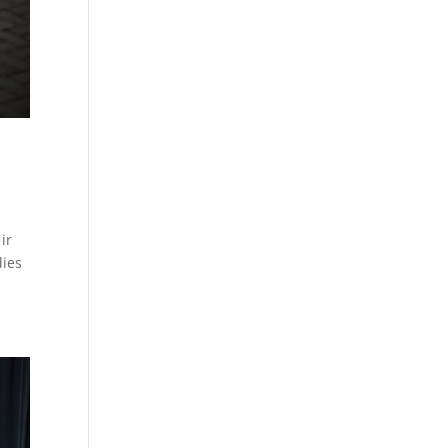
ir
dies