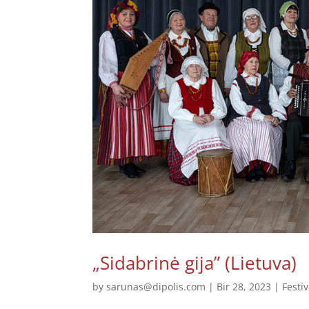
„Sidabrinė gija” (Lietuva)
by
sarunas@dipolis.com
|
Bir 28, 2023
|
Festiv