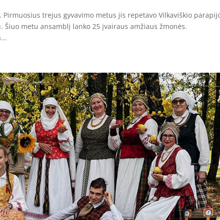
 Pirmuosius trejus gyvavimo metus jis repetavo Vilkaviškio parapij
u. Šiuo metu ansamblį lanko 25 įvairaus amžiaus žmonės.
...