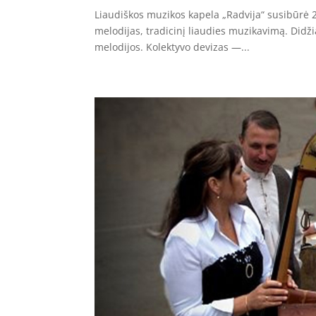
Liaudiškos muzikos kapela „Radvija“ susibūrė 2
melodijas, tradicinį liaudies muzikavimą. Didži
melodijos. Kolektyvo devizas —...