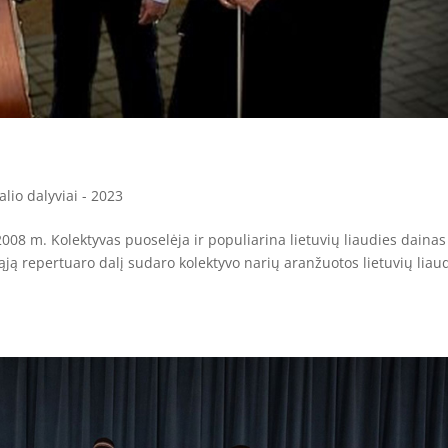
alio dalyviai - 2023
008 m. Kolektyvas puoselėja ir populiarina lietuvių liaudies dainas 
ąją repertuaro dalį sudaro kolektyvo narių aranžuotos lietuvių liau