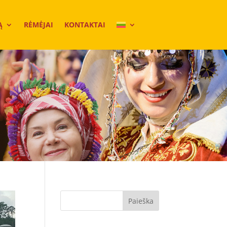
Ą
RĖMĖJAI
KONTAKTAI
Paieška